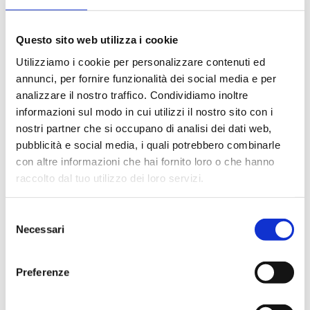
Questo sito web utilizza i cookie
Utilizziamo i cookie per personalizzare contenuti ed
annunci, per fornire funzionalità dei social media e per
analizzare il nostro traffico. Condividiamo inoltre
informazioni sul modo in cui utilizzi il nostro sito con i
nostri partner che si occupano di analisi dei dati web,
pubblicità e social media, i quali potrebbero combinarle
con altre informazioni che hai fornito loro o che hanno
raccolto dal tuo utilizzo dei loro servizi.
27 febbraio 2025 – In
partenza CAPAS tra le
Selezione
Necessari
del
righe-Book Club aperto
consenso
a tutti gli studenti
Preferenze
dell’Ateneo di Parma