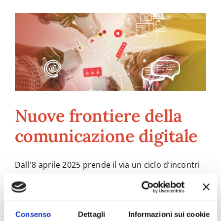
Nuove frontiere della
comunicazione digitale
Dall'8 aprile 2025 prende il via un ciclo d’incontri
seminariali [...]
Di
CAPAS
|
6 Aprile 2025
|
News
,
Social Capas
Continua a leggere
Consenso
Dettagli
Informazioni sui cookie