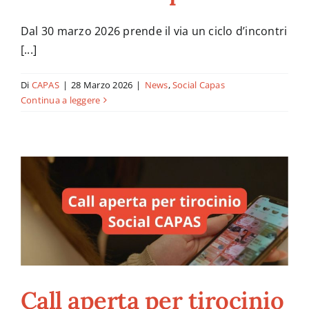
Dal 30 marzo 2026 prende il via un ciclo d’incontri
News
[...]
Di
CAPAS
|
28 Marzo 2026
|
News
,
Social Capas
Contatti
Continua a leggere
Call aperta per tirocinio