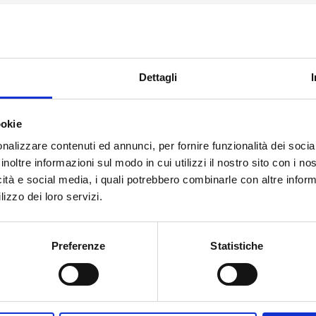
o multimediale di giornalismo del CAPAS
Dettagli
pr.it/
il nuovo laboratorio multimediale di giornalismo de
 dell’Ateneo, dove poter esercitare la creatività e
ookie
 con senso critico consapevole.
nalizzare contenuti ed annunci, per fornire funzionalità dei socia
inoltre informazioni sul modo in cui utilizzi il nostro sito con i n
 sviluppa nel 2025 e affonda le sue radici nella
mission
e
icità e social media, i quali potrebbero combinarle con altre inform
me iniziativa aperta a tutti coloro che hanno il desiderio 
lizzo dei loro servizi.
i incontro e sperimentazione, dove si impara facendo:
Preferenze
Statistiche
rytelling diventano strumenti per raccontare l’attualità
, dalle rubriche di intrattenimento agli speciali multimedial