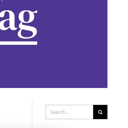
Cerca
per: