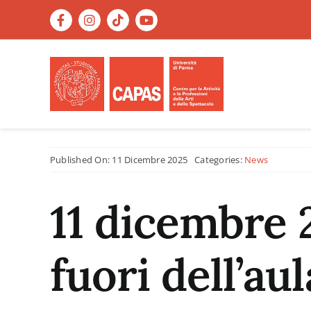
Salta
al
contenuto
Published On: 11 Dicembre 2025
Categories:
News
11 dicembre
fuori dell’aul