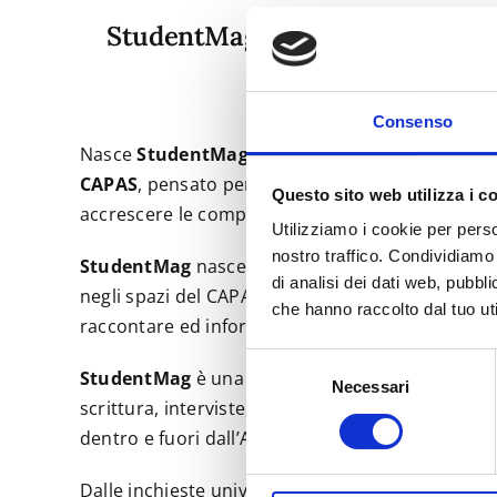
StudentMag il nuovo laboratori
Consenso
Nasce
StudentMag
https://www.studentmag.uni
CAPAS
, pensato per le studentesse e gli studenti
Questo sito web utilizza i c
accrescere le competenze, lavorare in sinergia e
Utilizziamo i cookie per perso
nostro traffico. Condividiamo 
StudentMag
nasce da un’idea progettuale che si
di analisi dei dati web, pubbl
negli spazi del CAPAS dell’Università di Parma, co
che hanno raccolto dal tuo uti
raccontare ed informare.
Selezione
StudentMag
è una redazione aperta, un luogo d
Necessari
del
scrittura, interviste, podcast, video e social sto
consenso
dentro e fuori dall’Ateneo.
Dalle inchieste universitarie ai racconti culturali