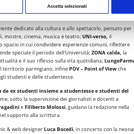
udentesca e della società, con lo sguardo fresco e originale 
Accetta selezionati
mente dedicato alla cultura e allo spettacolo, pensato per
ali, mostre, cinema, musica e teatro;
UNI-verso,
il
 spazio in cui condividere esperienze comuni, riflettere
 rende speciale il periodo dell’Università;
ZONA calda,
la
ttualità e il suo riflesso sulla vita quotidiana;
LungoParm
l territorio parmigiano; infine
POV – Point of View
che
egli studenti e delle studentesse.
a da ex studenti insieme a studentesse e studenti del
eme, sotto la supervisione dei giornalisti e docenti a
ragadini
e
Filiberto Molossi
, guidano la redazione nella
 nel supporto alla scrittura.
phic & web designer
Luca Bocedi
, in concerto con la neona