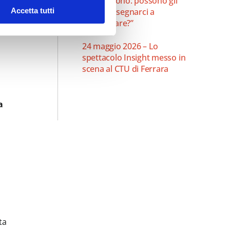
che dividono: possono gli
di
Accetta tutti
antichi insegnarci a
comunicare?”
24 maggio 2026 – Lo
spettacolo Insight messo in
scena al CTU di Ferrara
a
ta