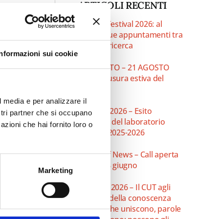
ARTICOLI RECENTI
Insolito Festival 2026: al
CAPAS due appuntamenti tra
teatro e ricerca
Informazioni sui cookie
10 AGOSTO – 21 AGOSTO
l
2026 chiusura estiva del
CAPAS
l media e per analizzare il
10 luglio 2026 – Esito
ostri partner che si occupano
didattico del laboratorio
azioni che hai fornito loro o
di
teatrale 2025-2026
Verdi Off News – Call aperta
fino al 18 giugno
Marketing
3 giugno 2026 – Il CUT agli
Aperitivi della conoscenza
“Parole che uniscono, parole
i,