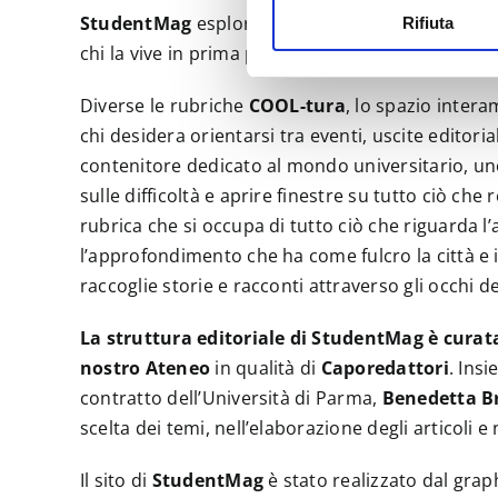
StudentMag
esplora i diversi volti della vita st
Rifiuta
chi la vive in prima persona.
Diverse le rubriche
COOL-tura
, lo spazio intera
chi desidera orientarsi tra eventi, uscite editori
contenitore dedicato al mondo universitario, uno
sulle difficoltà e aprire finestre su tutto ciò che
rubrica che si occupa di tutto ciò che riguarda l’a
l’approfondimento che ha come fulcro la città e i
raccoglie storie e racconti attraverso gli occhi d
La struttura editoriale di StudentMag è curat
nostro Ateneo
in qualità di
Caporedattori
. Insi
contratto dell’Università di Parma,
Benedetta B
scelta dei temi, nell’elaborazione degli articoli e
Il sito di
StudentMag
è stato realizzato dal gra