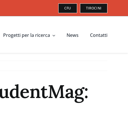
CFU
TIROCINI
Progetti per la ricerca
News
Contatti
tudentMag: