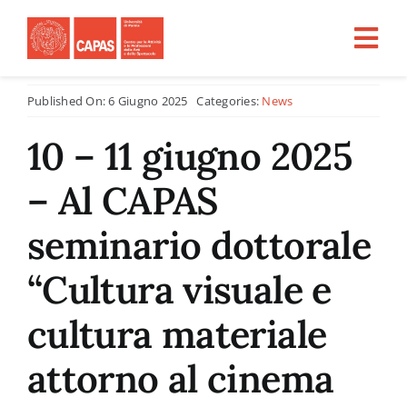
Salta
al
Tog
contenuto
Nav
Published On: 6 Giugno 2025
Categories:
News
Home
10 – 11 giugno 2025
CHI SIAMO
– Al CAPAS
ATTIVITÀ
seminario dottorale
“Cultura visuale e
PROGETTI PER LA RICERCA
cultura materiale
CFU
attorno al cinema
Tirocini