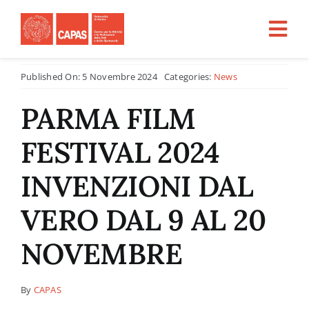
Salta
al
Tog
contenuto
Nav
Published On: 5 Novembre 2024
Categories:
News
Home
PARMA FILM
CHI SIAMO
FESTIVAL 2024
ATTIVITÀ
INVENZIONI DAL
VERO DAL 9 AL 20
PROGETTI PER LA RICERCA
NOVEMBRE
CFU
By
CAPAS
Tirocini