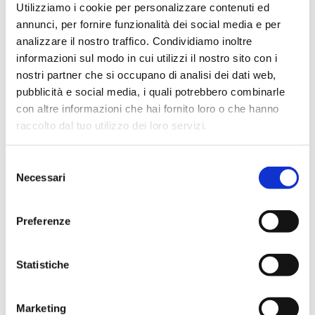
Utilizziamo i cookie per personalizzare contenuti ed
appuntamenti tra teatro e ricerca
annunci, per fornire funzionalità dei social media e per
analizzare il nostro traffico. Condividiamo inoltre
10 AGOSTO – 21 AGOSTO 2026 chiusura
informazioni sul modo in cui utilizzi il nostro sito con i
estiva del CAPAS
nostri partner che si occupano di analisi dei dati web,
10 luglio 2026 – Esito didattico del
pubblicità e social media, i quali potrebbero combinarle
laboratorio teatrale 2025-2026
con altre informazioni che hai fornito loro o che hanno
raccolto dal tuo utilizzo dei loro servizi.
Verdi Off News – Call aperta fino al 18
giugno
Selezione
Necessari
del
3 giugno 2026 – Il CUT agli Aperitivi della
consenso
conoscenza “Parole che uniscono, parole
che dividono: possono gli antichi insegnarci
Preferenze
a comunicare?”
24 maggio 2026 – Lo spettacolo Insight
Statistiche
messo in scena al CTU di Ferrara
Marketing