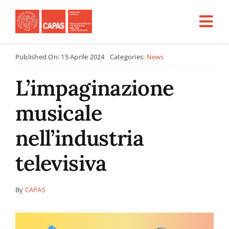
Salta
al
Tog
contenuto
Nav
Published On: 15 Aprile 2024
Categories:
News
Home
L’impaginazione
CHI SIAMO
musicale
ATTIVITÀ
nell’industria
televisiva
PROGETTI PER LA RICERCA
By
CAPAS
CFU
Tirocini