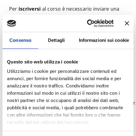
Per
iscriversi
al corso è necessario inviare una
mail
entro e non oltre
le
ore 24.00
di
lunedì 29
aprile 2024
all’indirizzo:
capas@unipr.it
Consenso
Dettagli
Informazioni sui cookie
Inviare la candidatura all’indirizzo e-
mail:
capas@unipr.it
Questo sito web utilizza i cookie
Gli
studenti e le studentesse devono
Utilizziamo i cookie per personalizzare contenuti ed
utilizzare l’indirizzo
annunci, per fornire funzionalità dei social media e per
analizzare il nostro traffico. Condividiamo inoltre
istituzionale
assegnato dall’Ateneo al
informazioni sul modo in cui utilizzi il nostro sito con i
momento
nostri partner che si occupano di analisi dei dati web,
dell’iscrizione:
nome.cognome@studenti.unipr.
pubblicità e social media, i quali potrebbero combinarle
Oggetto della mail:
Candidatura
con altre informazioni che hai fornito loro o che hanno
L’impaginazione musicale nell’industria
raccolto dal tuo utilizzo dei loro servizi.
televisiva
Cosa indicare nella mail:
nome,