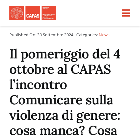
Salta
al
Tog
contenuto
Nav
Published On: 30 Settembre 2024
Categories:
News
Home
Il pomeriggio del 4
CHI SIAMO
ottobre al CAPAS
ATTIVITÀ
l’incontro
Comunicare sulla
PROGETTI PER LA RICERCA
violenza di genere:
CFU
cosa manca? Cosa
Tirocini