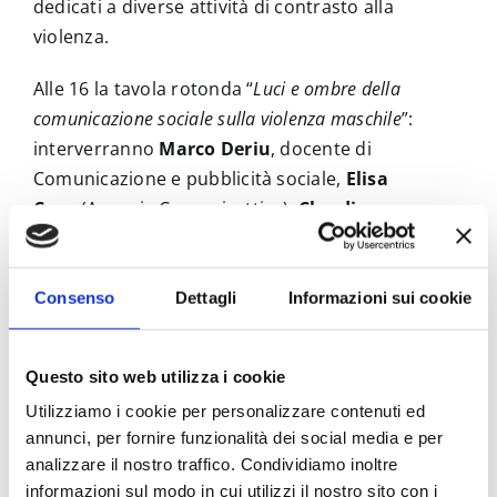
dedicati a diverse attività di contrasto alla
violenza.
Alle 16 la tavola rotonda “
Luci e ombre della
comunicazione sociale sulla violenza maschile
”:
interverranno
Marco Deriu
, docente di
Comunicazione e pubblicità sociale,
Elisa
Coco
(Agenzia Comunicattive),
Claudio
Nader
(Osservatorio Maschile)
Stefano
Zanzucch
i e
Alvaro Gafaro
(Maschi che si
immischiano
)
,
Francesca Dragotto
(Università
Consenso
Dettagli
Informazioni sui cookie
di Roma Tor Vergata),
Roberta Lisi
(Collettiva-
CGIL), e
Stefano Ciccone
(Maschile Plurale).
Questo sito web utilizza i cookie
La “due-giorni” di riflessione si concluderà alle
Utilizziamo i cookie per personalizzare contenuti ed
annunci, per fornire funzionalità dei social media e per
18.30 al Cinema d’Azeglio con la proiezione del
analizzare il nostro traffico. Condividiamo inoltre
film “Nel cerchio degli uomini” di
Paola
informazioni sul modo in cui utilizzi il nostro sito con i