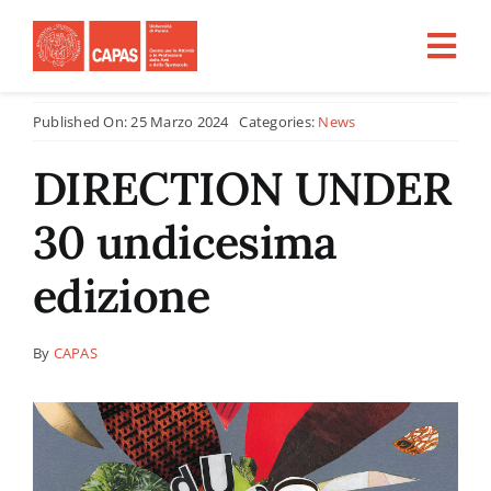
Salta
al
Tog
contenuto
Nav
Published On: 25 Marzo 2024
Categories:
News
Home
DIRECTION UNDER
CHI SIAMO
30 undicesima
ATTIVITÀ
edizione
PROGETTI PER LA RICERCA
By
CAPAS
CFU
Tirocini