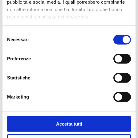
pubblicità e social media, i quali potrebbero combinarle
con altre informazioni che hai fornito loro o che hanno
raccolto dal tuo utilizzo dei loro servizi.
Cerca
Selezione
per:
Necessari
del
consenso
ARTICOLI RECENTI
Preferenze
Insolito Festival 2026: al CAPAS due
appuntamenti tra teatro e ricerca
Statistiche
10 AGOSTO – 21 AGOSTO 2026 chiusura
estiva del CAPAS
Marketing
10 luglio 2026 – Esito didattico del
laboratorio teatrale 2025-2026
Verdi Off News – Call aperta fino al 18
Accetta tutti
giugno