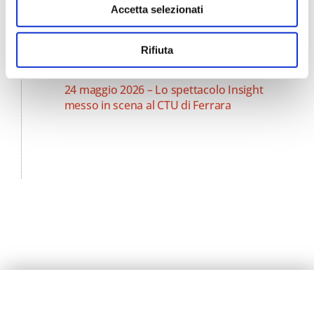
Accetta selezionati
3 giugno 2026 – Il CUT agli Aperitivi della
conoscenza “Parole che uniscono, parole
che dividono: possono gli antichi insegnarci
Rifiuta
a comunicare?”
24 maggio 2026 – Lo spettacolo Insight
messo in scena al CTU di Ferrara