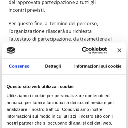
dell’approvata partecipazione a tutti gli
incontri previsti.
Per questo fine, al termine del percorso,
l’organizzazione rilascerà su richiesta
l’attestato di partecipazione, da trasmettere al
CAPAS all’indirizzo e-mail
capas@unipr.it
unitamente al
modulo A54
di riconoscimento
crediti per le attività libere di partecipazione in
Consenso
Dettagli
Informazioni sui cookie
ambito artistico e culturale.
Su Instagram
@directionunder30
.
Questo sito web utilizza i cookie
Utilizziamo i cookie per personalizzare contenuti ed
Direction Under 30
è un progetto e festival
annunci, per fornire funzionalità dei social media e per
teatrale di rilevanza nazionale promosso da
analizzare il nostro traffico. Condividiamo inoltre
Teatro Sociale Gualtieri
e
Fondazione I
informazioni sul modo in cui utilizzi il nostro sito con i
Teatri di Reggio Emilia
. Tutte le edizioni e
nostri partner che si occupano di analisi dei dati web,
molte altre informazioni a questo
link
.