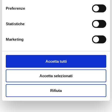
10 luglio 2026 – Esito didattico del
Preferenze
laboratorio teatrale 2025-2026
Verdi Off News – Call aperta fino al 18
Statistiche
giugno
3 giugno 2026 – Il CUT agli Aperitivi della
Marketing
conoscenza “Parole che uniscono, parole
che dividono: possono gli antichi insegnarci
a comunicare?”
Accetta tutti
24 maggio 2026 – Lo spettacolo Insight
messo in scena al CTU di Ferrara
Accetta selezionati
Rifiuta