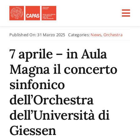
Salta
al
Tog
contenuto
Nav
Published On: 31 Marzo 2025
Categories:
News
,
Orchestra
Home
7 aprile – in Aula
CHI SIAMO
Magna il concerto
ATTIVITÀ
sinfonico
dell’Orchestra
PROGETTI PER LA RICERCA
dell’Università di
CFU
Giessen
Tirocini