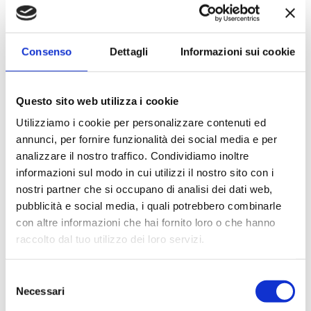
Consenso
Dettagli
Informazioni sui cookie
Questo sito web utilizza i cookie
Utilizziamo i cookie per personalizzare contenuti ed
annunci, per fornire funzionalità dei social media e per
Cerca
analizzare il nostro traffico. Condividiamo inoltre
per:
informazioni sul modo in cui utilizzi il nostro sito con i
nostri partner che si occupano di analisi dei dati web,
ARTICOLI RECENTI
pubblicità e social media, i quali potrebbero combinarle
con altre informazioni che hai fornito loro o che hanno
Insolito Festival 2026: al CAPAS due
raccolto dal tuo utilizzo dei loro servizi.
appuntamenti tra teatro e ricerca
10 AGOSTO – 21 AGOSTO 2026 chiusura
Selezione
estiva del CAPAS
Necessari
del
consenso