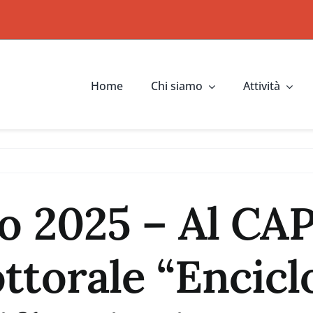
Home
Chi siamo
Attività
o 2025 – Al CA
ttorale “Encicl