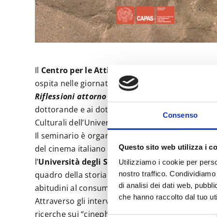
Il
Centro per le Attività e le Professioni delle 
ospita nelle giornate del
27
e del
28 gennaio
un
Riflessioni attorno alla catalogazione e alla def
dottorande e ai dottorandi afferenti al Dipartime
Consenso
Culturali dell’Università di Parma.
Il seminario è organizzato nell’ambito del proge
Questo sito web utilizza i c
del cinema italiano tra gli anni Trenta e Sessanta
l’
Università degli Studi di Messina
e l’
Universi
Utilizziamo i cookie per perso
quadro della storia del cinema italiano lungo il s
nostro traffico. Condividiamo 
di analisi dei dati web, pubbl
abitudini al consumo (1936–1966).
che hanno raccolto dal tuo uti
Attraverso gli interventi dei docenti e studiosi 
ricerche sui “
cinephemera
”, definizione al cui i