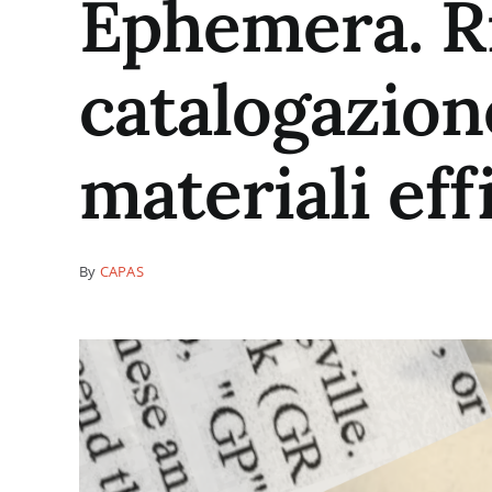
Ephemera. Ri
catalogazione
materiali eff
By
CAPAS