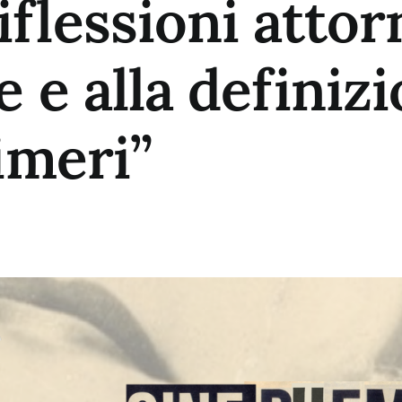
flessioni attorn
 e alla definiz
imeri”