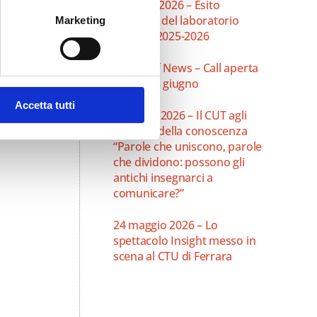
10 luglio 2026 – Esito
didattico del laboratorio
Marketing
teatrale 2025-2026
Verdi Off News – Call aperta
fino al 18 giugno
Accetta tutti
3 giugno 2026 – Il CUT agli
Aperitivi della conoscenza
“Parole che uniscono, parole
che dividono: possono gli
antichi insegnarci a
comunicare?”
24 maggio 2026 – Lo
spettacolo Insight messo in
scena al CTU di Ferrara