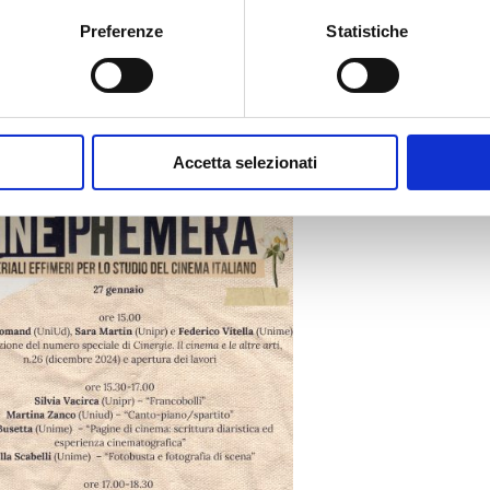
 ecc.), carte (fan mail) e manufatti (diari, scrapbooks ecc.).
Preferenze
Statistiche
 il 27 gennaio, si presenterà il numero speciale della
a nel mese di dicembre 2024 e dedicata ai
cinephemera
.
Accetta selezionati