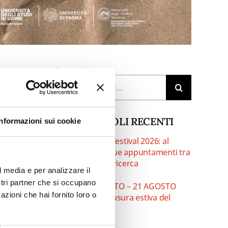
Cerca
per:
ARTICOLI RECENTI
Informazioni sui cookie
Insolito Festival 2026: al
io
CAPAS due appuntamenti tra
teatro e ricerca
l media e per analizzare il
ostri partner che si occupano
10 AGOSTO – 21 AGOSTO
azioni che hai fornito loro o
2026 chiusura estiva del
CAPAS
le