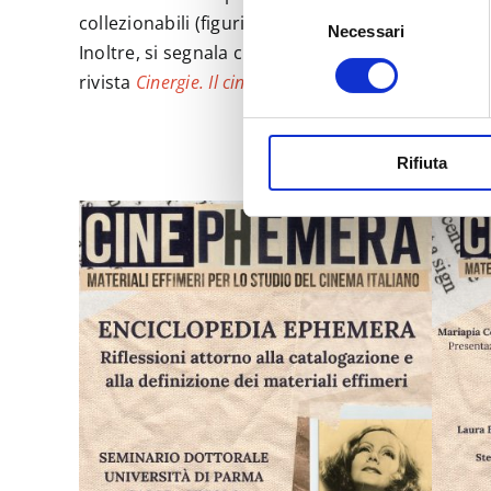
Selezione
collezionabili (figurine, cigarette cards, calendari
Necessari
del
Inoltre, si segnala che in apertura del seminario,
consenso
rivista
Cinergie. Il cinema e le altre arti
n.26
, uscit
Rifiuta