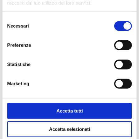
raccolto dal tuo utilizzo dei loro servizi.
SEDE
Selezione
Necessari
del
Vicolo Grossardi, 4
consenso
43125 PARMA (PR)
Preferenze
+39 0521 906398
capas@unipr.it
Statistiche
Da Lunedì a Giovedì
Marketing
dalle 9:00 alle 13:00 - dalle 14:00 alle
17:00
Venerdì dalle 9:00 alle 13:00
Accetta tutti
Accetta selezionati
DIRETTRICE