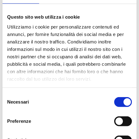
Cerca
Questo sito web utilizza i cookie
per:
Utilizziamo i cookie per personalizzare contenuti ed
annunci, per fornire funzionalità dei social media e per
ARTICOLI RECENTI
analizzare il nostro traffico. Condividiamo inoltre
Insolito Festival 2026: al CAPAS due
informazioni sul modo in cui utilizzi il nostro sito con i
appuntamenti tra teatro e ricerca
nostri partner che si occupano di analisi dei dati web,
pubblicità e social media, i quali potrebbero combinarle
10 AGOSTO – 21 AGOSTO 2026 chiusura
con altre informazioni che hai fornito loro o che hanno
estiva del CAPAS
raccolto dal tuo utilizzo dei loro servizi.
10 luglio 2026 – Esito didattico del
laboratorio teatrale 2025-2026
Selezione
Necessari
del
Verdi Off News – Call aperta fino al 18
consenso
giugno
Preferenze
3 giugno 2026 – Il CUT agli Aperitivi della
conoscenza “Parole che uniscono, parole