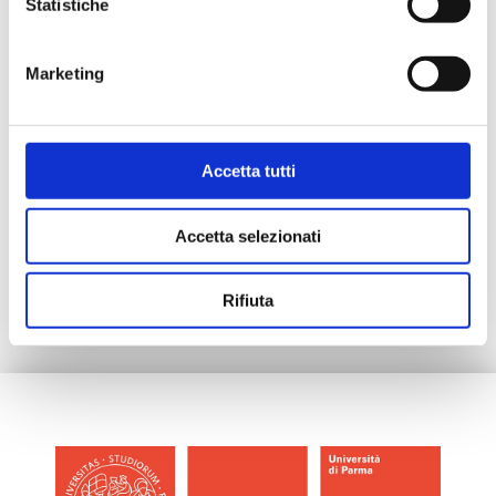
Statistiche
che dividono: possono gli antichi insegnarci
a comunicare?”
Marketing
24 maggio 2026 – Lo spettacolo Insight
messo in scena al CTU di Ferrara
Accetta tutti
Accetta selezionati
Rifiuta