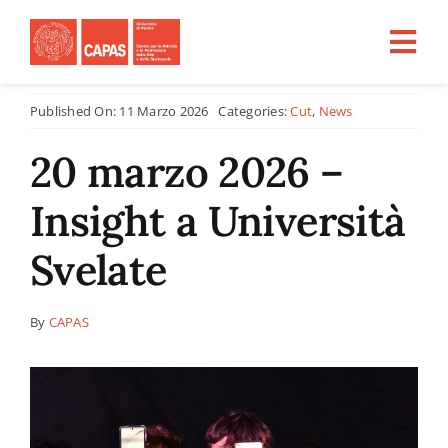
Salta
al
Tog
contenuto
Nav
Published On: 11 Marzo 2026
Categories:
Cut
,
News
Home
20 marzo 2026 –
CHI SIAMO
Insight a Università
ATTIVITÀ
Svelate
PROGETTI PER LA RICERCA
By
CAPAS
CFU
Tirocini