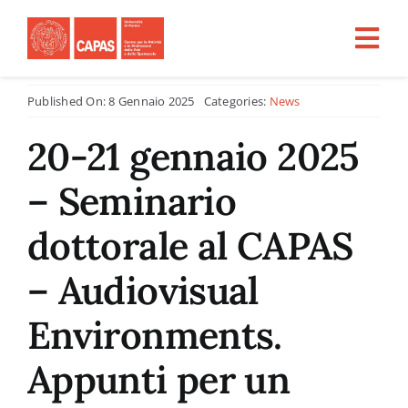
Salta
al
Tog
contenuto
Nav
Published On: 8 Gennaio 2025
Categories:
News
Home
20-21 gennaio 2025
CHI SIAMO
– Seminario
ATTIVITÀ
dottorale al CAPAS
– Audiovisual
PROGETTI PER LA RICERCA
Environments.
CFU
Appunti per un
Tirocini