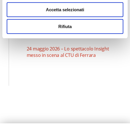
giugno
Accetta selezionati
3 giugno 2026 – Il CUT agli Aperitivi della
conoscenza “Parole che uniscono, parole
Rifiuta
che dividono: possono gli antichi insegnarci
a comunicare?”
24 maggio 2026 – Lo spettacolo Insight
messo in scena al CTU di Ferrara