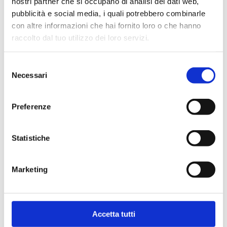
nostri partner che si occupano di analisi dei dati web,
pubblicità e social media, i quali potrebbero combinarle
con altre informazioni che hai fornito loro o che hanno
raccolto dal tuo utilizzo dei loro servizi.
Cerca
Selezione
Necessari
per:
del
consenso
ARTICOLI RECENTI
Preferenze
Insolito Festival 2026: al CAPAS due
appuntamenti tra teatro e ricerca
Statistiche
10 AGOSTO – 21 AGOSTO 2026 chiusura
estiva del CAPAS
Marketing
10 luglio 2026 – Esito didattico del
laboratorio teatrale 2025-2026
Accetta tutti
Verdi Off News – Call aperta fino al 18